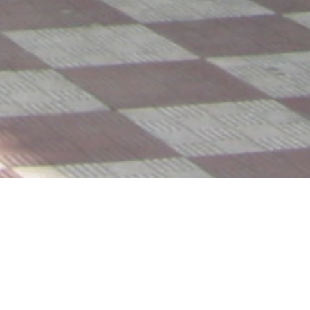
Localización
:
Tipo de Edificación
:
Cártama Estación -
Colegio